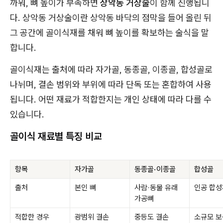
까워, 뼈 높이가 부족하면
상악동 거상술
이 함께 진행됩니
다. 상악동 거상술이란 상악동 바닥의 점막을 들어 올린 뒤
그 공간에 골이식재를 채워 뼈 높이를 확보하는 술식을 말
합니다.
골이식재는 출처에 따라 자가골, 동종골, 이종골, 합성골로
나뉘며, 결손 범위와 부위에 따라 단독 또는 혼합하여 사용
됩니다. 어떤 재료가 적합한지는 개인 상태에 따라 다를 수
있습니다.
골이식 재료별 특징 비교
항목
자가골
동종골·이종골
합성골
출처
본인 뼈
사람·동물 유래
인공 합성
가공뼈
적합한 경우
광범위 결손
중등도 결손
소규모 보