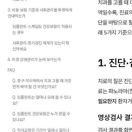
치과를 고를 때 
3. 비용·보험 기준과 사후관리를 투명하게
역일수록, 진료의
안내하는가
단을 바탕으로 필
임플란트·스케일링 건강보험이 적용되
래 5가지 기준
는 경우
사후관리·정기검진 체계가 있는지 확
인하세요
1. 진단
4. 위생·감염관리가 눈에 보이는가
FAQ
치료의 질은 진
Q. 중구·약수역에서 치과 고를 때 가장
먼저 봐야 할 건 무엇인가요?
료는 파노라마(전
Q. 임플란트는 얼마나 오래 쓸 수 있나
필요한지
환자가
요?
Q. 임플란트 건강보험은 누가 받을 수
영상검사 결
있나요?
검사 결과를 화면
Q. 치아교정은 기간이 얼마나 걸리나