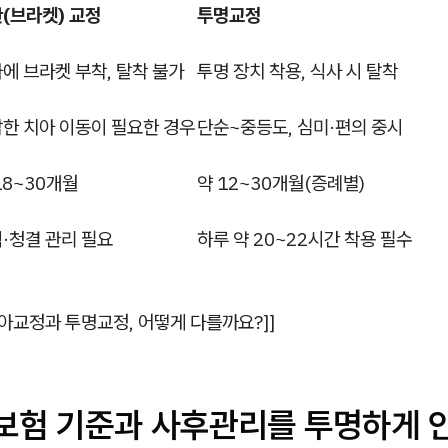
(브라켓) 교정
투명교정
에 브라켓 부착, 탈착 불가
투명 장치 착용, 식사 시 탈착
한 치아 이동이 필요한 경우
단순~중등도, 심미·편의 중시
18~30개월
약 12~30개월(증례별)
·청결 관리 필요
하루 약 20~22시간 착용 필수
[치아교정과 투명교정, 어떻게 다를까요?]]
용·보험 기준과 사후관리를 투명하게