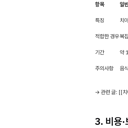
항목
일반
특징
치아
적합한 경우
복잡
기간
약 
주의사항
음식
→ 관련 글: [
3. 비