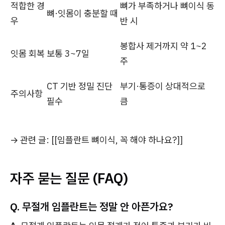
적합한 경
뼈가 부족하거나 뼈이식 동
뼈·잇몸이 충분할 때
우
반 시
봉합사 제거까지 약 1~2
잇몸 회복
보통 3~7일
주
CT 기반 정밀 진단
부기·통증이 상대적으로
주의사항
필수
큼
→ 관련 글: [[임플란트 뼈이식, 꼭 해야 하나요?]]
자주 묻는 질문 (FAQ)
Q. 무절개 임플란트는 정말 안 아픈가요?