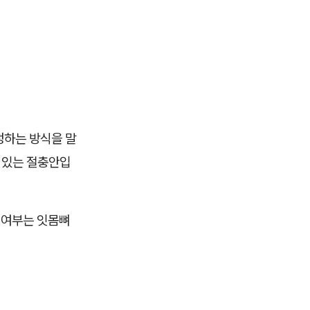
정하는 방식을 말
 있는 절충안입
 여부는 잇몸뼈