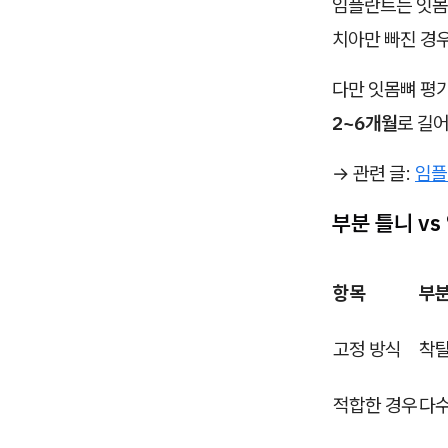
임플란트는 잇몸
치아만 빠진 경우
다만 잇몸뼈 평
2~6개월
로 길어
→ 관련 글:
임플
부분 틀니 v
항목
부분
고정 방식
착탈
적합한 경우
다수